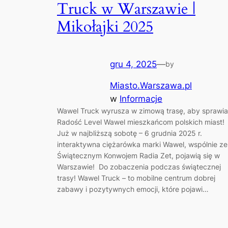
Truck w Warszawie |
Mikołajki 2025
gru 4, 2025
—
by
Miasto.Warszawa.pl
w
Informacje
Wawel Truck wyrusza w zimową trasę, aby sprawi
Radość Level Wawel mieszkańcom polskich miast!
Już w najbliższą sobotę – 6 grudnia 2025 r.
interaktywna ciężarówka marki Wawel, wspólnie ze
Świątecznym Konwojem Radia Zet, pojawią się w
Warszawie! Do zobaczenia podczas świątecznej
trasy! Wawel Truck – to mobilne centrum dobrej
zabawy i pozytywnych emocji, które pojawi…