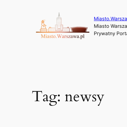
Przejdź
do
Miasto.Warsza
treści
Miasto Warszaw
Prywatny Porta
Tag:
newsy