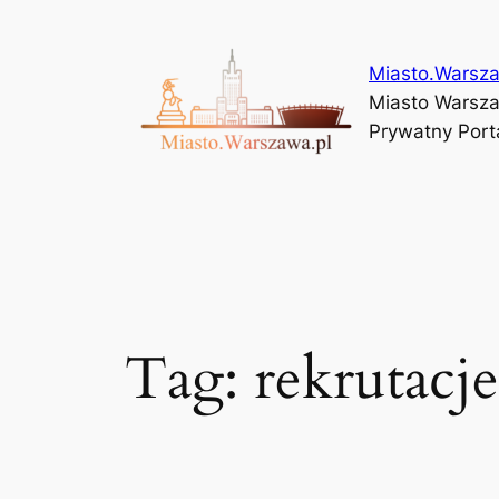
Przejdź
do
Miasto.Warsza
treści
Miasto Warszaw
Prywatny Porta
Tag:
rekrutacj