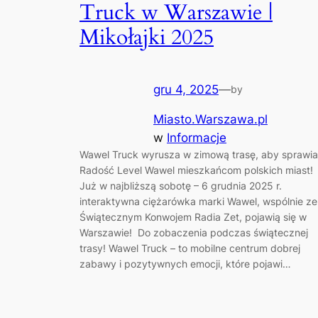
Truck w Warszawie |
Mikołajki 2025
gru 4, 2025
—
by
Miasto.Warszawa.pl
w
Informacje
Wawel Truck wyrusza w zimową trasę, aby sprawi
Radość Level Wawel mieszkańcom polskich miast!
Już w najbliższą sobotę – 6 grudnia 2025 r.
interaktywna ciężarówka marki Wawel, wspólnie ze
Świątecznym Konwojem Radia Zet, pojawią się w
Warszawie! Do zobaczenia podczas świątecznej
trasy! Wawel Truck – to mobilne centrum dobrej
zabawy i pozytywnych emocji, które pojawi…