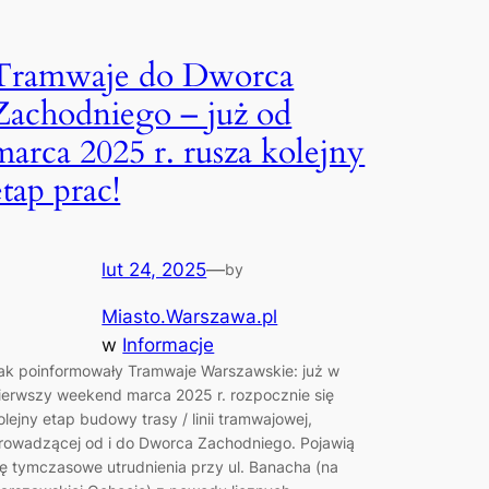
Tramwaje do Dworca
Zachodniego – już od
marca 2025 r. rusza kolejny
etap prac!
lut 24, 2025
—
by
Miasto.Warszawa.pl
w
Informacje
ak poinformowały Tramwaje Warszawskie: już w
ierwszy weekend marca 2025 r. rozpocznie się
olejny etap budowy trasy / linii tramwajowej,
rowadzącej od i do Dworca Zachodniego. Pojawią
ię tymczasowe utrudnienia przy ul. Banacha (na