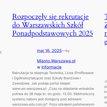
Rozpoczęły się rekrutacje
do Warszawskich Szkół
Ponadpodstawowych 2025
maj 16, 2025
—
by
ać
Miasto.Warszawa.pl
w
Informacje
Rekrutacja ta obejmuje Technika, Licea (Profilowane
i Ogólnokształcące) oraz Szkoły Branżowe i
J
Zawodowe. Jak podaje portal miejski
p
www.um.warszawa.pl: „Czas na składanie wniosków
k
potrwa do 28 maja br. do godz. 15.00. Elektroniczny
p
systemu naboru jest dostępny pod adresem:
s
warszawa.edu.com.pl”. Poza szkołami państwowymi