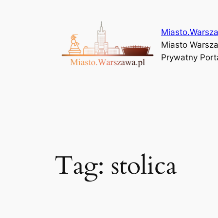
Przejdź
do
Miasto.Warsza
treści
Miasto Warszaw
Prywatny Porta
Tag:
stolica